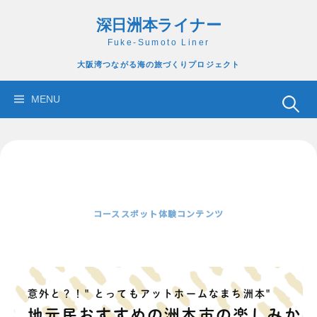
コ
深日洲本ライナー
ン
テ
Fuke-Sumoto Liner
ン
大阪湾つながる海の旅づくりプロジェクト
ツ
へ
検
MENU
ス
索:
キ
ッ
プ
岬町の楽しみ方
洲本市の楽しみ方
コース
スポット
体験コンテンツ
意外と？！" とってもアットホームなまち洲本"
地元民おすすめの洲本市の楽しみか