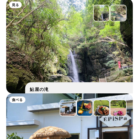
見る
鮎屋の滝
食べる