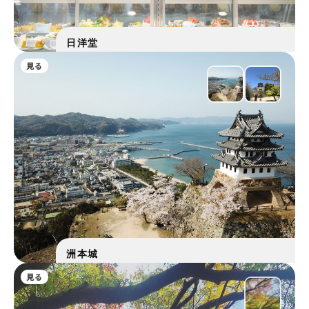
日洋堂
見る
洲本城
見る