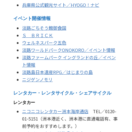
兵庫県公式観光サイト／HYOGO！ナビ
イベント開催情報
淡路ごちそう館御食国
Ｓ ＢＲＩＣＫ
ウェルネスパーク五色
淡路ワールドパークONOKORO／イベント情報
淡路ファームパーク イングランドの丘／イベン
ト情報
淡路島日本遺産RPG／はじまりの島
ニジゲンノモリ
レンタカー・レンタサイクル・シェアサイクル
レンタカー
ニコニコレンタカー洲本海岸通店
TEL／0120-
01-5151（洲本港近く、洲本港に直通電話有、事
前予約をおすすめします。）