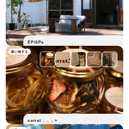
ÉPiSPa
買い物する
carrat．．．+