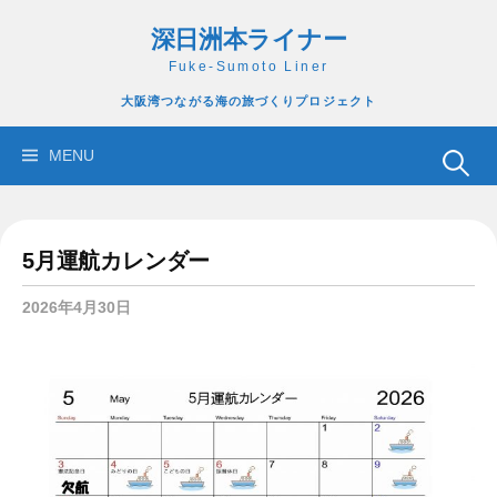
コ
深日洲本ライナー
ン
テ
Fuke-Sumoto Liner
ン
大阪湾つながる海の旅づくりプロジェクト
ツ
へ
検
MENU
ス
索:
キ
ッ
5月運航カレンダー
プ
2026年4月30日