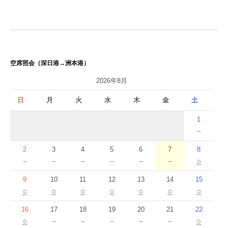
ゲ
ー
シ
空席照会（深日港→洲本港）
ョ
2026年8月
ン
日
月
火
水
木
金
土
1
－
2
3
4
5
6
7
8
－
－
－
－
－
－
○
9
10
11
12
13
14
15
○
○
○
○
○
○
○
16
17
18
19
20
21
22
○
－
－
－
－
－
○