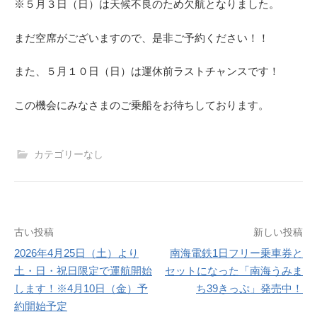
※５月３日（日）は天候不良のため欠航となりました。
まだ空席がございますので、是非ご予約ください！！
また、５月１０日（日）は運休前ラストチャンスです！
この機会にみなさまのご乗船をお待ちしております。
カテゴリーなし
投
古い投稿
新しい投稿
2026年4月25日（土）より
南海電鉄1日フリー乗車券と
稿
土・日・祝日限定で運航開始
セットになった「南海うみま
ナ
します！※4月10日（金）予
ち39きっぷ」発売中！
約開始予定
ビ