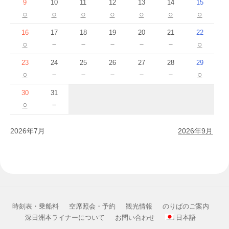
9
10
11
12
13
14
15
○
○
○
○
○
○
○
16
17
18
19
20
21
22
○
－
－
－
－
－
○
23
24
25
26
27
28
29
○
－
－
－
－
－
○
30
31
○
－
2026年7月
2026年9月
時刻表・乗船料
空席照会・予約
観光情報
のりばのご案内
深日洲本ライナーについて
お問い合わせ
日本語