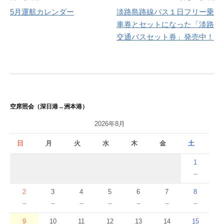
投
5月運航カレンダー
淡路島路線バス１日フリー乗
稿
車券とセットになった「淡路
ナ
交通バスセット券」発売中！
ビ
ゲ
ー
シ
空席照会（深日港→洲本港）
ョ
2026年8月
ン
日
月
火
水
木
金
土
1
－
2
3
4
5
6
7
8
－
－
－
－
－
－
－
9
10
11
12
13
14
15