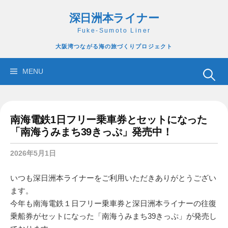
コ
深日洲本ライナー
ン
テ
Fuke-Sumoto Liner
ン
大阪湾つながる海の旅づくりプロジェクト
ツ
へ
検
MENU
ス
索:
キ
ッ
南海電鉄1日フリー乗車券とセットになった
プ
「南海うみまち39きっぷ」発売中！
2026年5月1日
いつも深日洲本ライナーをご利用いただきありがとうござい
ます。
今年も南海電鉄１日フリー乗車券と深日洲本ライナーの往復
乗船券がセットになった「南海うみまち39きっぷ」が発売し