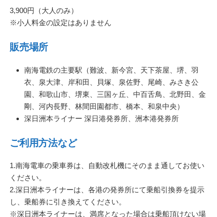
3,900円（大人のみ）
※小人料金の設定はありません
販売場所
南海電鉄の主要駅（難波、新今宮、天下茶屋、堺、羽
衣、泉大津、岸和田、貝塚、泉佐野、尾崎、みさき公
園、和歌山市、堺東、三国ヶ丘、中百舌鳥、北野田、金
剛、河内長野、林間田園都市、橋本、和泉中央）
深日洲本ライナー 深日港発券所、洲本港発券所
ご利用方法など
1.南海電車の乗車券は、自動改札機にそのまま通してお使い
ください。
2.深日洲本ライナーは、各港の発券所にて乗船引換券を提示
し、乗船券に引き換えてください。
※深日洲本ライナーは、満席となった場合は乗船頂けない場