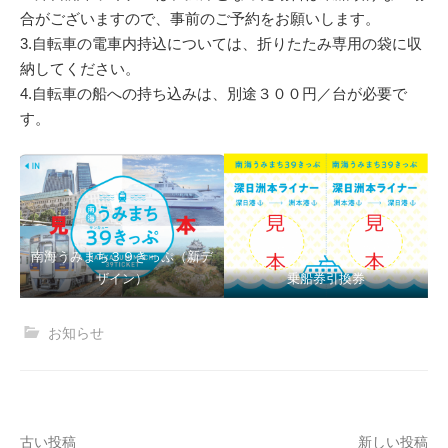
合がございますので、事前のご予約をお願いします。
3.自転車の電車内持込については、折りたたみ専用の袋に収
納してください。
4.自転車の船への持ち込みは、別途３００円／台が必要で
す。
南海うみまち３９きっぷ（新デ
ザイン）
乗船券引換券
お知らせ
古い投稿
新しい投稿