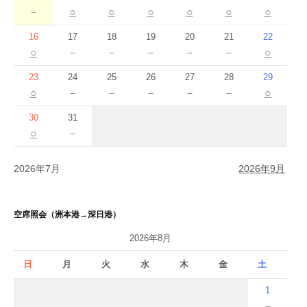
－
○
○
○
○
○
○
16
17
18
19
20
21
22
○
－
－
－
－
－
○
23
24
25
26
27
28
29
○
－
－
－
－
－
○
30
31
○
－
2026年7月
2026年9月
空席照会（洲本港→深日港）
2026年8月
日
月
火
水
木
金
土
1
－