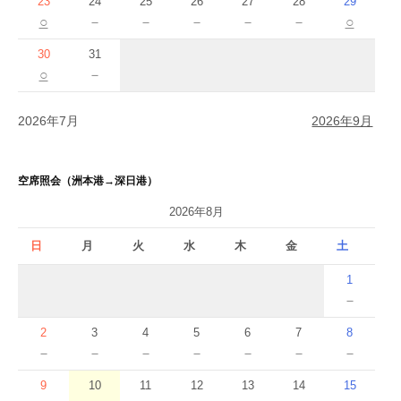
23
24
25
26
27
28
29
○
－
－
－
－
－
○
30
31
○
－
2026年7月
2026年9月
空席照会（洲本港→深日港）
2026年8月
日
月
火
水
木
金
土
1
－
2
3
4
5
6
7
8
－
－
－
－
－
－
－
9
10
11
12
13
14
15