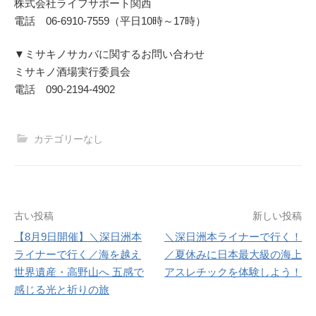
株式会社ライフサポート関西
電話 06-6910-7559（平日10時～17時）
▼ミサキノサカバに関するお問い合わせ
ミサキノ酒場実行委員会
電話 090-2194-4902
カテゴリーなし
投
古い投稿
新しい投稿
【8月9日開催】＼深日洲本
＼深日洲本ライナーで行く！
稿
ライナーで行く／海を越え
／夏休みに日本最大級の海上
ナ
世界遺産・高野山へ 五感で
アスレチックを体験しよう！
感じる光と祈りの旅
ビ