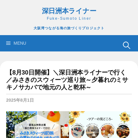
コ
深日洲本ライナー
ン
テ
Fuke-Sumoto Liner
ン
大阪湾つながる海の旅づくりプロジェクト
ツ
へ
検
MENU
ス
索:
キ
ッ
【8月30日開催】＼深日洲本ライナーで行く
プ
／みさきのスウィーツ巡り旅～夕暮れのミサ
キノサカバで地元の人と乾杯～
2025年8月1日