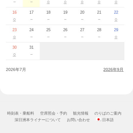
－
－
○
○
○
○
○
16
17
18
19
20
21
22
○
－
－
－
－
－
○
23
24
25
26
27
28
29
○
－
－
－
－
－
○
30
31
○
－
2026年7月
2026年9月
時刻表・乗船料
空席照会・予約
観光情報
のりばのご案内
深日洲本ライナーについて
お問い合わせ
日本語