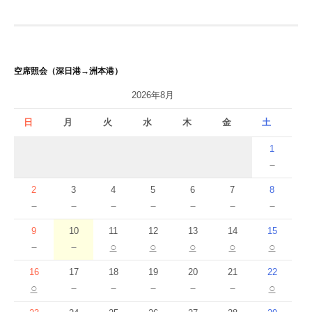
ゲ
ー
シ
空席照会（深日港→洲本港）
ョ
2026年8月
ン
日
月
火
水
木
金
土
1
－
2
3
4
5
6
7
8
－
－
－
－
－
－
－
9
10
11
12
13
14
15
－
－
○
○
○
○
○
16
17
18
19
20
21
22
○
－
－
－
－
－
○