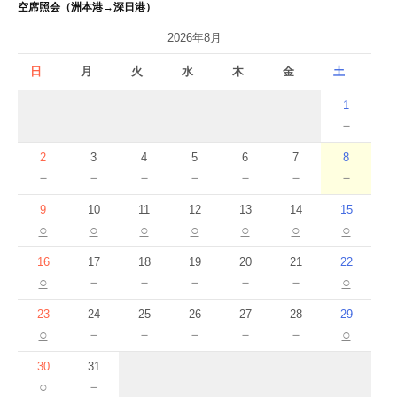
空席照会（洲本港→深日港）
2026年8月
日
月
火
水
木
金
土
1
－
2
3
4
5
6
7
8
－
－
－
－
－
－
－
9
10
11
12
13
14
15
○
○
○
○
○
○
○
16
17
18
19
20
21
22
○
－
－
－
－
－
○
23
24
25
26
27
28
29
○
－
－
－
－
－
○
30
31
○
－