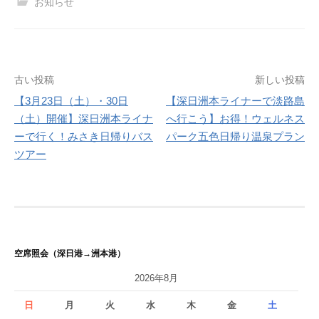
お知らせ
投
古い投稿
新しい投稿
【3月23日（土）・30日
【深日洲本ライナーで淡路島
稿
（土）開催】深日洲本ライナ
へ行こう】お得！ウェルネス
ナ
ーで行く！みさき日帰りバス
パーク五色日帰り温泉プラン
ツアー
ビ
ゲ
ー
シ
空席照会（深日港→洲本港）
ョ
2026年8月
ン
日
月
火
水
木
金
土