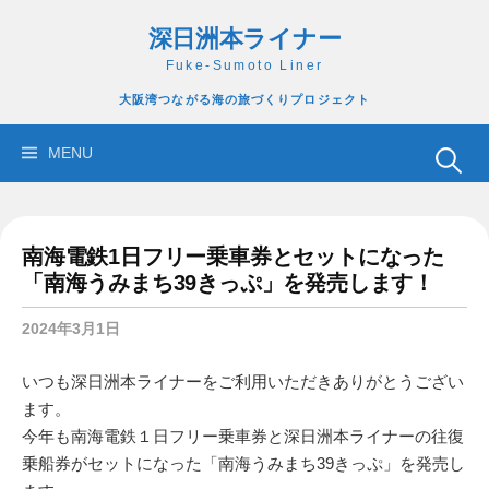
コ
深日洲本ライナー
ン
テ
Fuke-Sumoto Liner
ン
大阪湾つながる海の旅づくりプロジェクト
ツ
へ
検
MENU
ス
索:
キ
ッ
南海電鉄1日フリー乗車券とセットになった
プ
「南海うみまち39きっぷ」を発売します！
2024年3月1日
いつも深日洲本ライナーをご利用いただきありがとうござい
ます。
今年も南海電鉄１日フリー乗車券と深日洲本ライナーの往復
乗船券がセットになった「南海うみまち39きっぷ」を発売し