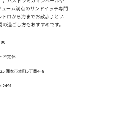
」。パストラミカマンベールや
リューム満点のサンドイッチ専門
レトロから海までお散歩♪とい
間の過ごし方もおすすめです。
:00
・不定休
025 洲本市本町5丁目4−8
9-2491