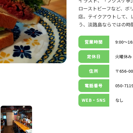
イラスト、「フクスケ亭
ローストビーフなど、ボ
店。テイクアウトして、
う、淡路島ならではの時
コ
営業時間
9:00～16
ン
テ
定休日
火曜休み
ン
ツ
住所
〒656-0
へ
ス
電話番号
050-711
キ
ッ
WEB・SNS
なし
プ