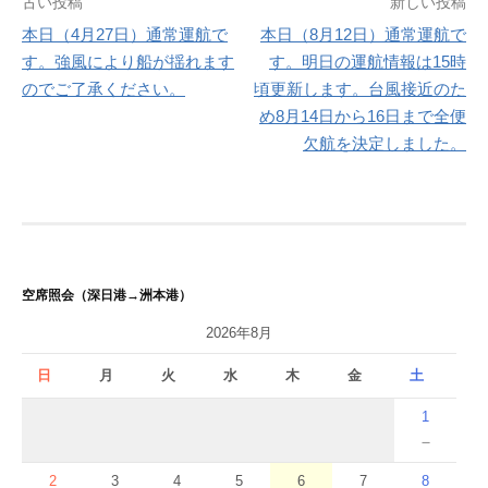
投
古い投稿
新しい投稿
本日（4月27日）通常運航で
本日（8月12日）通常運航で
稿
す。強風により船が揺れます
す。明日の運航情報は15時
ナ
のでご了承ください。
頃更新します。台風接近のた
め8月14日から16日まで全便
ビ
欠航を決定しました。
ゲ
ー
シ
ョ
空席照会（深日港→洲本港）
ン
2026年8月
日
月
火
水
木
金
土
1
－
2
3
4
5
6
7
8