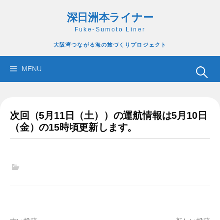
コ
深日洲本ライナー
ン
テ
Fuke-Sumoto Liner
ン
大阪湾つながる海の旅づくりプロジェクト
ツ
へ
検
MENU
ス
索:
キ
ッ
次回（5月11日（土））の運航情報は5月10日
プ
（金）の15時頃更新します。