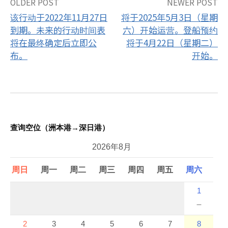
OLDER POST
NEWER POST
Post
该行动于2022年11月27日
将于2025年5月3日（星期
navigation
到期。未来的行动时间表
六）开始运营。登船预约
将在最终确定后立即公
将于4月22日（星期二）
布。
开始。
查询空位（洲本港→深日港）
2026年8月
周日
周一
周二
周三
周四
周五
周六
1
－
2
3
4
5
6
7
8