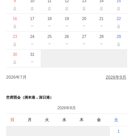
9
10
11
12
13
14
15
○
○
○
○
○
○
○
16
17
18
19
20
21
22
○
－
－
－
－
－
○
23
24
25
26
27
28
29
○
－
－
－
－
－
○
30
31
○
－
2026年7月
2026年9月
空席照会（洲本港→深日港）
2026年8月
日
月
火
水
木
金
土
1