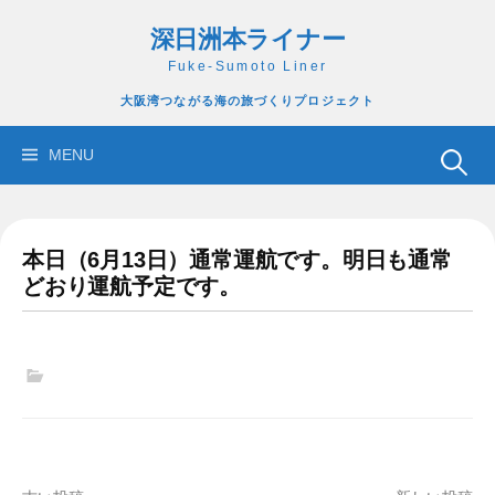
コ
深日洲本ライナー
ン
テ
Fuke-Sumoto Liner
ン
大阪湾つながる海の旅づくりプロジェクト
ツ
へ
検
MENU
ス
索:
キ
ッ
本日（6月13日）通常運航です。明日も通常
プ
どおり運航予定です。