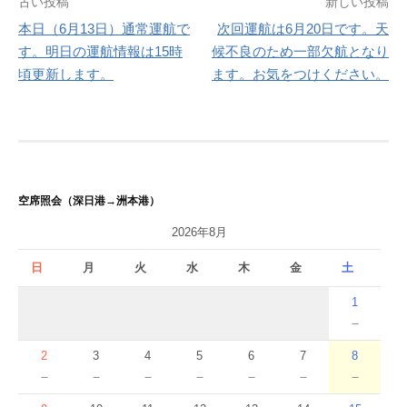
投
古い投稿
新しい投稿
本日（6月13日）通常運航で
次回運航は6月20日です。天
稿
す。明日の運航情報は15時
候不良のため一部欠航となり
ナ
頃更新します。
ます。お気をつけください。
ビ
ゲ
ー
シ
空席照会（深日港→洲本港）
ョ
2026年8月
ン
日
月
火
水
木
金
土
1
－
2
3
4
5
6
7
8
－
－
－
－
－
－
－