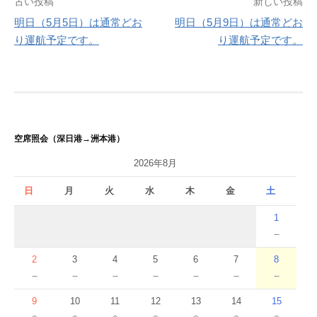
投
古い投稿
新しい投稿
明日（5月5日）は通常どお
明日（5月9日）は通常どお
稿
り運航予定です。
り運航予定です。
ナ
ビ
ゲ
ー
空席照会（深日港→洲本港）
シ
2026年8月
ョ
日
月
火
水
木
金
土
ン
1
－
2
3
4
5
6
7
8
－
－
－
－
－
－
－
9
10
11
12
13
14
15
○
○
○
○
○
○
○