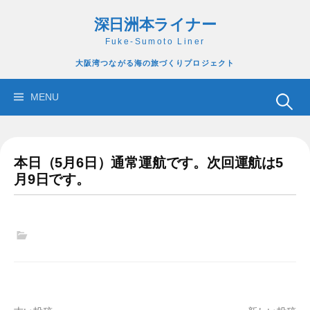
コ
深日洲本ライナー
ン
テ
Fuke-Sumoto Liner
ン
大阪湾つながる海の旅づくりプロジェクト
ツ
へ
検
MENU
ス
索:
キ
ッ
本日（5月6日）通常運航です。次回運航は5
プ
月9日です。