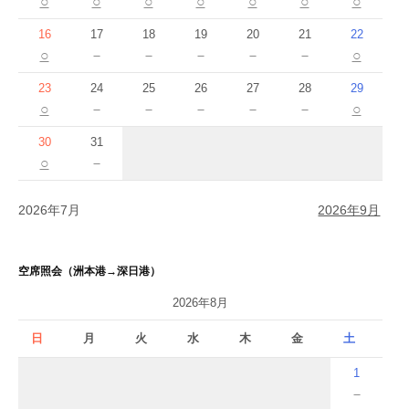
○
○
○
○
○
○
○
16
17
18
19
20
21
22
○
－
－
－
－
－
○
23
24
25
26
27
28
29
○
－
－
－
－
－
○
30
31
○
－
2026年7月
2026年9月
空席照会（洲本港→深日港）
2026年8月
日
月
火
水
木
金
土
1
－