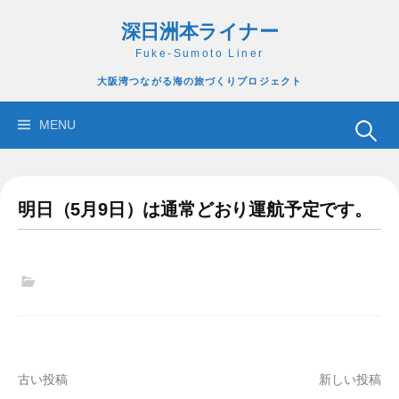
コ
深日洲本ライナー
ン
テ
Fuke-Sumoto Liner
ン
大阪湾つながる海の旅づくりプロジェクト
ツ
へ
検
MENU
ス
索:
キ
ッ
明日（5月9日）は通常どおり運航予定です。
プ
投
古い投稿
新しい投稿