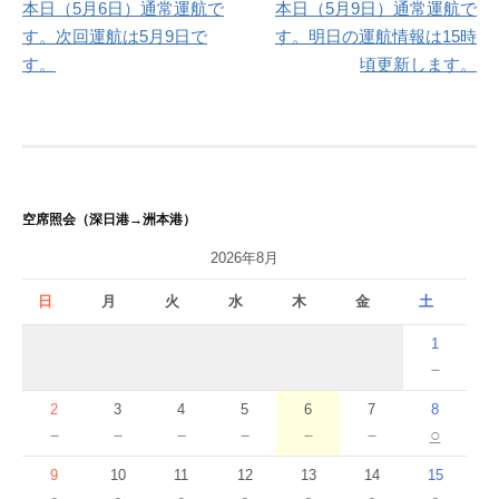
本日（5月6日）通常運航で
本日（5月9日）通常運航で
稿
す。次回運航は5月9日で
す。明日の運航情報は15時
ナ
す。
頃更新します。
ビ
ゲ
ー
シ
空席照会（深日港→洲本港）
ョ
2026年8月
ン
日
月
火
水
木
金
土
1
－
2
3
4
5
6
7
8
－
－
－
－
－
－
○
9
10
11
12
13
14
15