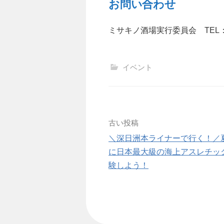
お問い合わせ
ミサキノ酒場実行委員会 TEL：090
イベント
投
古い投稿
＼深日洲本ライナーで行く！／
稿
に日本最大級の海上アスレチッ
ナ
験しよう！
ビ
ゲ