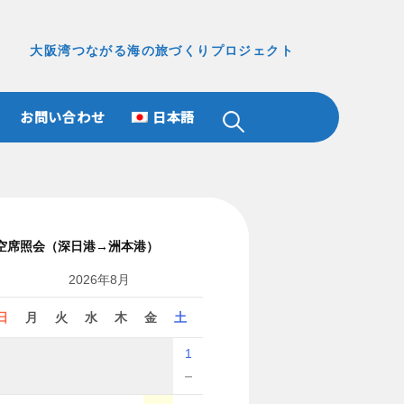
大阪湾つながる海の旅づくりプロジェクト
お問い合わせ
日本語
検
索:
空席照会（深日港→洲本港）
2026年8月
日
月
火
水
木
金
土
1
－