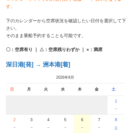
す。
下のカレンダーから空席状況を確認したい日付を選択して下
さい。
そのまま乗船予約することも可能です。
〇：空席有り ｜ △：空席残りわずか ｜ ×：満席
深日港[発] → 洲本港[着]
2026年8月
日
月
火
水
木
金
土
1
－
2
3
4
5
6
7
8
－
－
－
－
－
－
○