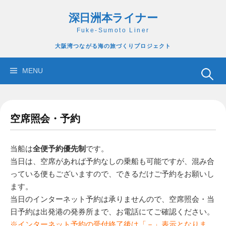
コ
深日洲本ライナー
ン
テ
Fuke-Sumoto Liner
ン
大阪湾つながる海の旅づくりプロジェクト
ツ
へ
検
MENU
ス
索:
キ
ッ
空席照会・予約
プ
当船は
全便予約優先制
です。
当日は、空席があれば予約なしの乗船も可能ですが、混み合
っている便もございますので、できるだけご予約をお願いし
ます。
当日のインターネット予約は承りませんので、空席照会・当
日予約は出発港の発券所まで、お電話にてご確認ください。
※インターネット予約の受付終了後は「－」表示となりま