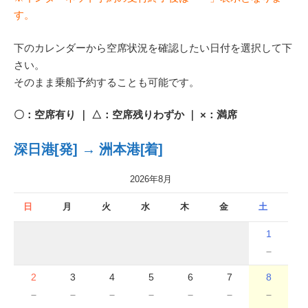
す。
下のカレンダーから空席状況を確認したい日付を選択して下
さい。
そのまま乗船予約することも可能です。
〇：空席有り ｜ △：空席残りわずか ｜ ×：満席
深日港[発] → 洲本港[着]
2026年8月
日
月
火
水
木
金
土
1
－
2
3
4
5
6
7
8
－
－
－
－
－
－
－