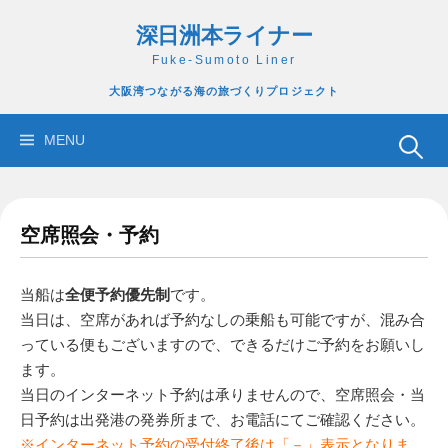
コ
深日洲本ライナー
ン
テ
Fuke-Sumoto Liner
ン
大阪湾つながる海の旅づくりプロジェクト
ツ
へ
検
MENU
ス
索:
キ
ッ
空席照会・予約
プ
当船は
全便予約優先制
です。
当日は、空席があれば予約なしの乗船も可能ですが、混み合
っている便もございますので、できるだけご予約をお願いし
ます。
当日のインターネット予約は承りませんので、空席照会・当
日予約は出発港の発券所まで、お電話にてご確認ください。
※インターネット予約の受付終了後は「－」表示となりま