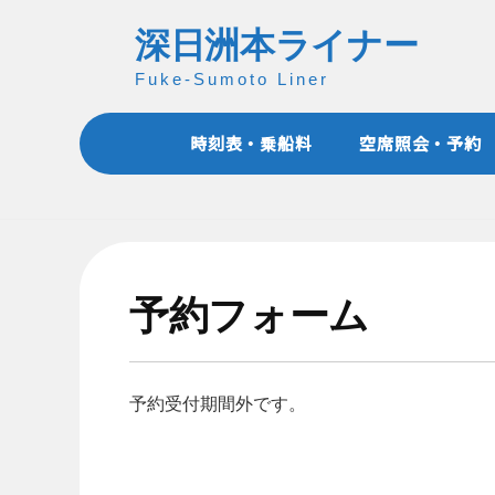
コ
深日洲本ライナー
ン
テ
Fuke-Sumoto Liner
ン
ツ
時刻表・乗船料
空席照会・予約
へ
ス
キ
ッ
プ
予約フォーム
予約受付期間外です。