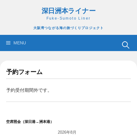
コ
深日洲本ライナー
ン
テ
Fuke-Sumoto Liner
ン
大阪湾つながる海の旅づくりプロジェクト
ツ
へ
検
MENU
ス
索:
キ
ッ
予約フォーム
プ
予約受付期間外です。
空席照会（深日港→洲本港）
2026年8月