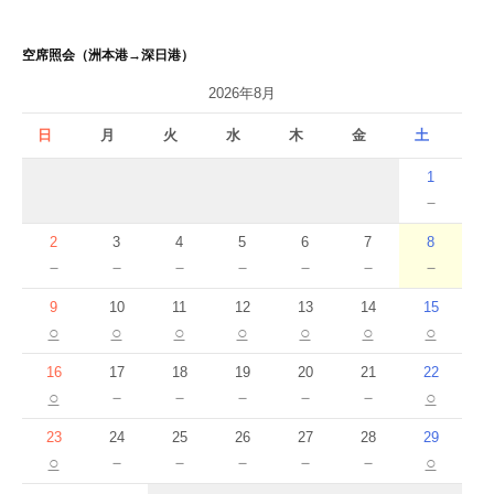
空席照会（洲本港→深日港）
2026年8月
日
月
火
水
木
金
土
1
－
2
3
4
5
6
7
8
－
－
－
－
－
－
－
9
10
11
12
13
14
15
○
○
○
○
○
○
○
16
17
18
19
20
21
22
○
－
－
－
－
－
○
23
24
25
26
27
28
29
○
－
－
－
－
－
○