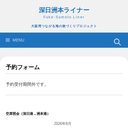
コ
深日洲本ライナー
ン
テ
Fuke-Sumoto Liner
ン
大阪湾つながる海の旅づくりプロジェクト
ツ
へ
検
MENU
ス
索:
キ
ッ
予約フォーム
プ
予約受付期間外です。
空席照会（深日港→洲本港）
2026年8月