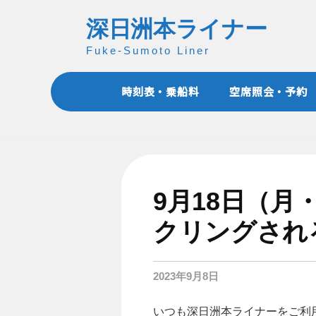
コ
深日洲本ライナー
ン
テ
Fuke-Sumoto Liner
ン
ツ
時刻表・乗船料
空席照会・予約
へ
ス
キ
ッ
プ
9月18日（
クリングされ
2023年9月8日
いつも深日洲本ライナーをご利