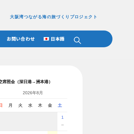
大阪湾つながる海の旅づくりプロジェクト
お問い合わせ
日本語
検
索:
空席照会（深日港→洲本港）
2026年8月
日
月
火
水
木
金
土
1
－