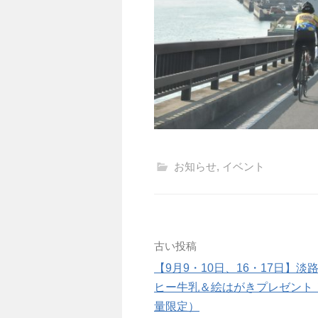
お知らせ
,
イベント
投
古い投稿
【9月9・10日、16・17日】淡
稿
ヒー牛乳＆絵はがきプレゼント
ナ
量限定）