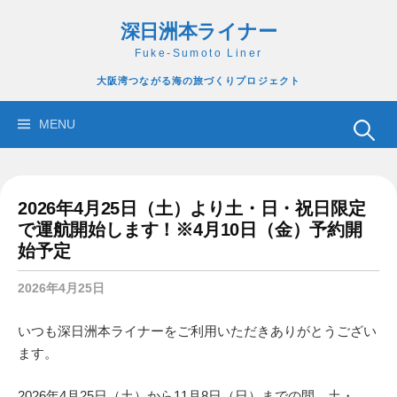
コ
深日洲本ライナー
ン
テ
Fuke-Sumoto Liner
ン
大阪湾つながる海の旅づくりプロジェクト
ツ
へ
検
MENU
ス
索:
キ
ッ
2026年4月25日（土）より土・日・祝日限定
プ
で運航開始します！※4月10日（金）予約開
始予定
2026年4月25日
いつも深日洲本ライナーをご利用いただきありがとうござい
ます。
2026年4月25日（土）から11月8日（日）までの間、土・