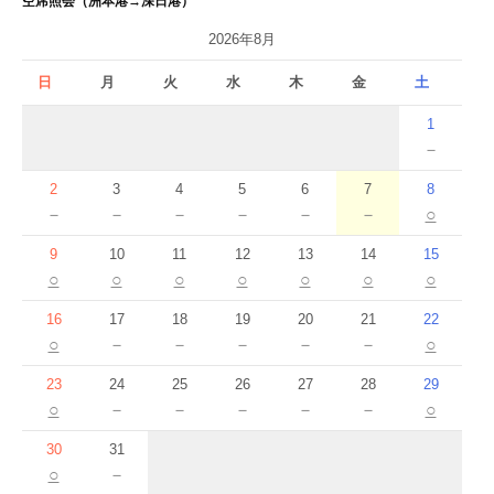
空席照会（洲本港→深日港）
2026年8月
日
月
火
水
木
金
土
1
－
2
3
4
5
6
7
8
－
－
－
－
－
－
○
9
10
11
12
13
14
15
○
○
○
○
○
○
○
16
17
18
19
20
21
22
○
－
－
－
－
－
○
23
24
25
26
27
28
29
○
－
－
－
－
－
○
30
31
○
－