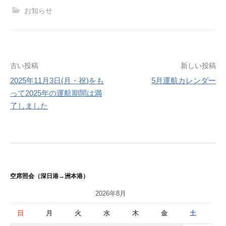
お知らせ
投
古い投稿
新しい投稿
2025年11月3日(月・祝)をも
5月運航カレンダー
稿
って2025年の運航期間は満
ナ
了しました
ビ
ゲ
ー
シ
空席照会（深日港→洲本港）
ョ
2026年8月
ン
日
月
火
水
木
金
土