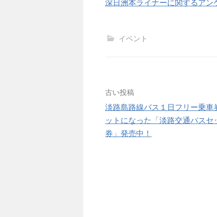
深日洲本ライナーに関するアン
イベント
投
古い投稿
淡路島路線バス１日フリー乗車
稿
ットになった「淡路交通バスセ
ナ
券」発売中！
ビ
ゲ
ー
シ