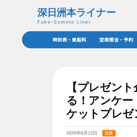
コ
深日洲本ライナー
ン
テ
Fuke-Sumoto Liner
ン
ツ
時刻表・乗船料
空席照会・予約
へ
ス
キ
ッ
プ
【プレゼント
る！アンケー
ケットプレゼ
2026年6月13日
注目