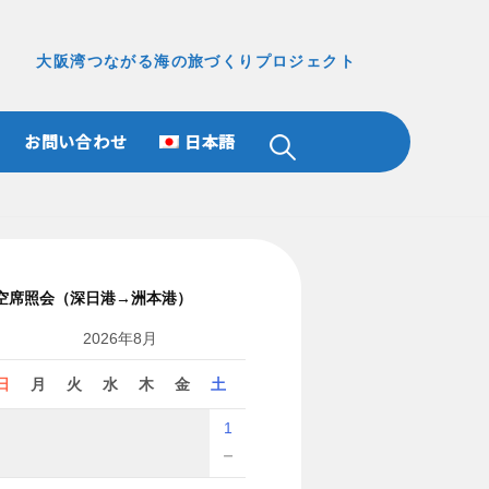
大阪湾つながる海の旅づくりプロジェクト
お問い合わせ
日本語
検
索:
空席照会（深日港→洲本港）
2026年8月
日
月
火
水
木
金
土
1
－