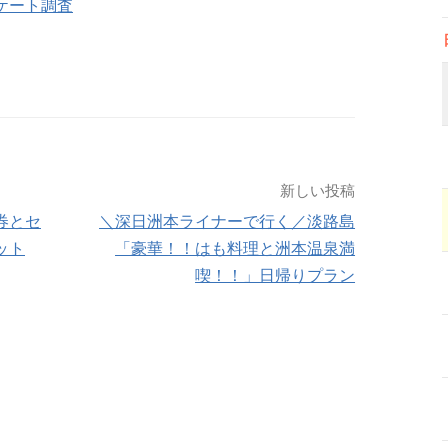
ケート調査
新しい投稿
券とセ
＼深日洲本ライナーで行く／淡路島
ット
「豪華！！はも料理と洲本温泉満
喫！！」日帰りプラン