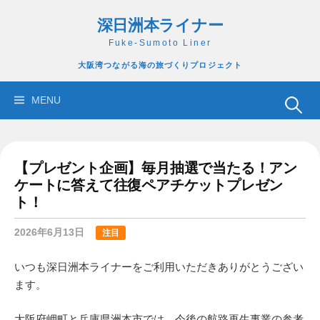
コ
深日洲本ライナー
ン
テ
Fuke-Sumoto Liner
ン
大阪湾つながる海の旅づくりプロジェクト
ツ
へ
検
MENU
ス
索:
キ
ッ
【プレゼント企画】毎月抽選で当たる！アン
プ
ケートに答えて往復ペアチケットプレゼン
ト！
2026年6月13日
注目
いつも深日洲本ライナーをご利用いただきありがとうござい
ます。
大阪府岬町と兵庫県洲本市では、今後の航路再生事業の参考