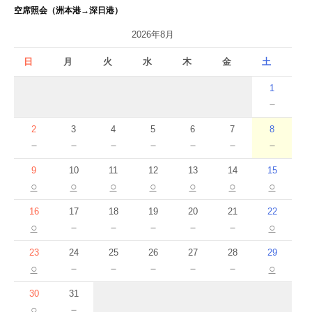
空席照会（洲本港→深日港）
2026年8月
日
月
火
水
木
金
土
1
－
2
3
4
5
6
7
8
－
－
－
－
－
－
－
9
10
11
12
13
14
15
○
○
○
○
○
○
○
16
17
18
19
20
21
22
○
－
－
－
－
－
○
23
24
25
26
27
28
29
○
－
－
－
－
－
○
30
31
○
－