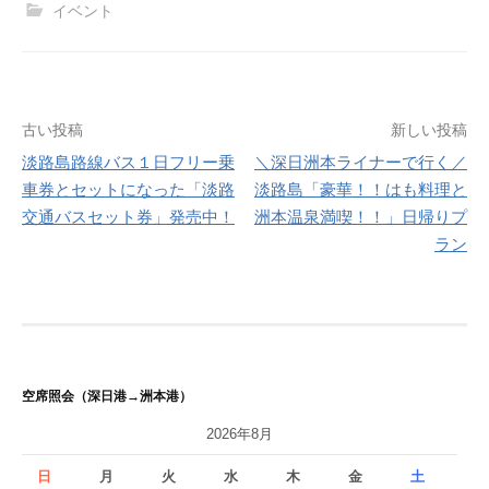
イベント
投
古い投稿
新しい投稿
淡路島路線バス１日フリー乗
＼深日洲本ライナーで行く／
稿
車券とセットになった「淡路
淡路島「豪華！！はも料理と
ナ
交通バスセット券」発売中！
洲本温泉満喫！！」日帰りプ
ラン
ビ
ゲ
ー
シ
空席照会（深日港→洲本港）
ョ
2026年8月
ン
日
月
火
水
木
金
土