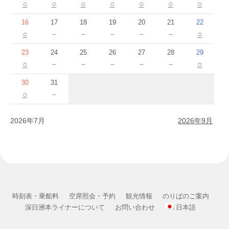
○
○
○
○
○
○
○
16
17
18
19
20
21
22
○
－
－
－
－
－
○
23
24
25
26
27
28
29
○
－
－
－
－
－
○
30
31
○
－
2026年7月
2026年9月
時刻表・乗船料
空席照会・予約
観光情報
のりばのご案内
深日洲本ライナーについて
お問い合わせ
日本語