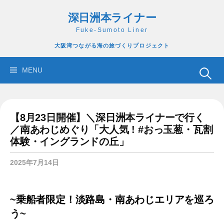
コ
深日洲本ライナー
ン
テ
Fuke-Sumoto Liner
ン
大阪湾つながる海の旅づくりプロジェクト
ツ
へ
検
MENU
ス
索:
キ
ッ
【8月23日開催】＼深日洲本ライナーで行く
プ
／南あわじめぐり「大人気 ! #おっ玉葱・瓦割
体験・イングランドの丘」
2025年7月14日
~乗船者限定！淡路島・南あわじエリアを巡ろ
う~