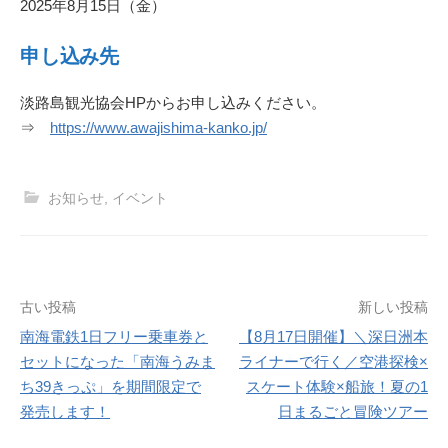
2025年8月15日（金）
申し込み先
淡路島観光協会HPからお申し込みください。
⇒
https://www.awajishima-kanko.jp/
お知らせ
,
イベント
投
古い投稿
新しい投稿
南海電鉄1日フリー乗車券と
【8月17日開催】＼深日洲本
稿
セットになった「南海うみま
ライナーで行く／空港探検×
ナ
ち39きっぷ」を期間限定で
スケート体験×船旅！夏の1
発売します！
日まるごと冒険ツアー
ビ