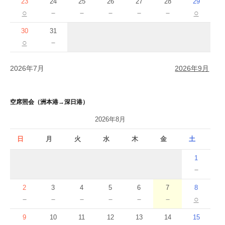
23
24
25
26
27
28
29
○
－
－
－
－
－
○
30
31
○
－
2026年7月
2026年9月
空席照会（洲本港→深日港）
2026年8月
日
月
火
水
木
金
土
1
－
2
3
4
5
6
7
8
－
－
－
－
－
－
○
9
10
11
12
13
14
15