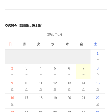
ゲ
ー
シ
空席照会（深日港→洲本港）
ョ
2026年8月
ン
日
月
火
水
木
金
土
1
－
2
3
4
5
6
7
8
－
－
－
－
－
－
○
9
10
11
12
13
14
15
○
○
○
○
○
○
○
16
17
18
19
20
21
22
○
－
－
－
－
－
○