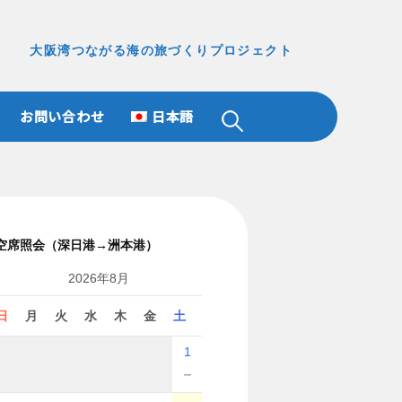
大阪湾つながる海の旅づくりプロジェクト
お問い合わせ
日本語
検
索:
空席照会（深日港→洲本港）
2026年8月
日
月
火
水
木
金
土
1
－