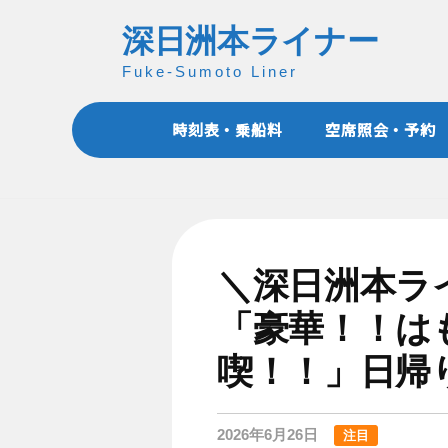
コ
深日洲本ライナー
ン
テ
Fuke-Sumoto Liner
ン
ツ
時刻表・乗船料
空席照会・予約
へ
ス
キ
ッ
プ
＼深日洲本ラ
「豪華！！は
喫！！」日帰
2026年6月26日
注目