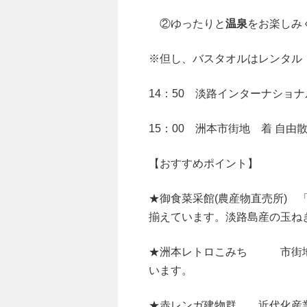
②ゆったりと
温泉
をお楽しみ
※但し、バスタオルはレンタル
14：50 淡路インターナショナ
15：00 洲本市街地 着 自
【おすすめポイント】
★御食菜采館(農産物直売所)
揃えています。淡路島産の玉ね
★洲本レトロこみち 市街地
います。
★赤レンガ建物群 近代化産業