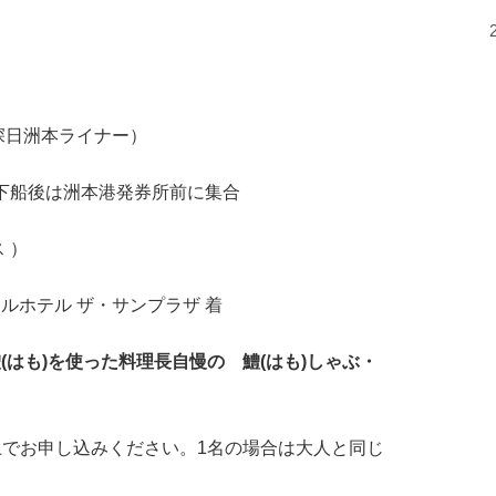
（深日洲本ライナー）
 下船後は洲本港発券所前に集合
 ）
ョナルホテル ザ・サンプラザ 着
(はも)を使った料理長自慢の 鱧(はも)しゃぶ・
でお申し込みください。1名の場合は大人と同じ