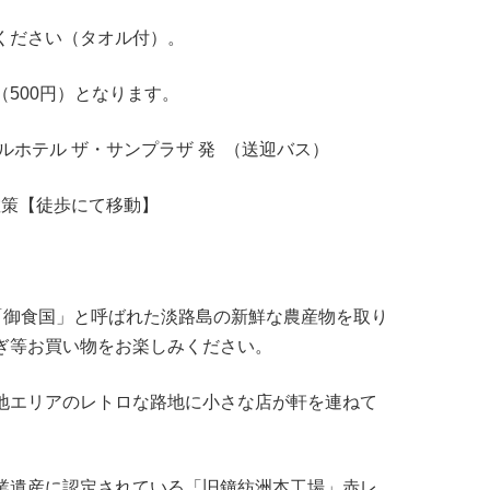
ください（タオル付）。
（500円）となります。
ルホテル ザ・サンプラザ 発 （送迎バス）
由散策【徒歩にて移動】
 「御食国」と呼ばれた淡路島の新鮮な農産物を取り
ぎ等お買い物をお楽しみください。
エリアのレトロな路地に小さな店が軒を連ねて
遺産に認定されている「旧鐘紡洲本工場」赤レ