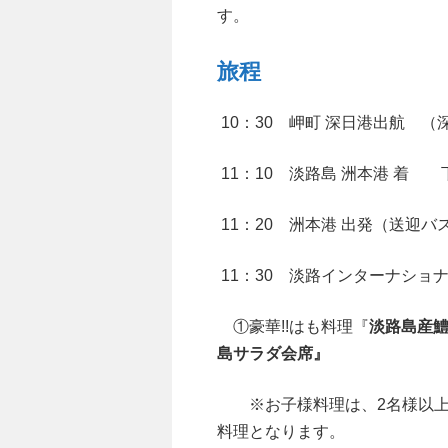
す。
旅程
10：30 岬町 深日港出航 
11：10 淡路島 洲本港 着
11：20 洲本港 出発（送迎バス
11：30 淡路インターナシ
①豪華!!はも料理『
淡路島産鱧
島サラダ会席』
※お子様料理は、2名様以上
料理となります。