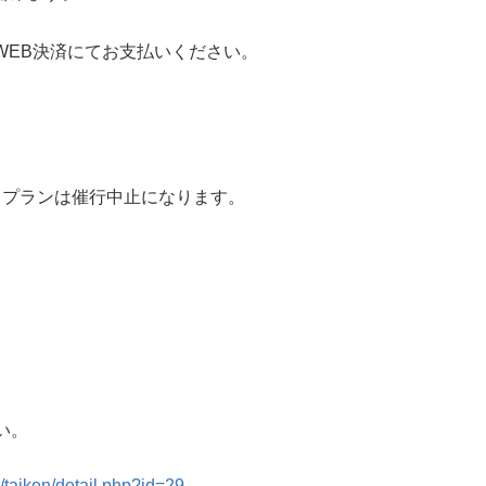
。
WEB決済にてお支払いください。
、プランは催行中止になります。
い。
/taiken/detail.php?id=29