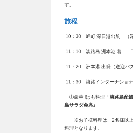
す。
旅程
10：30 岬町 深日港出航 
11：10 淡路島 洲本港 着
11：20 洲本港 出発（送迎バス
11：30 淡路インターナシ
①豪華!!はも料理『
淡路島産鱧
島サラダ会席』
※お子様料理は、2名様以上
料理となります。