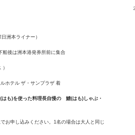
（深日洲本ライナー）
 下船後は洲本港発券所前に集合
 ）
ョナルホテル ザ・サンプラザ 着
(はも)を使った料理長自慢の 鱧(はも)しゃぶ・
でお申し込みください。1名の場合は大人と同じ