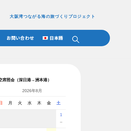
大阪湾つながる海の旅づくりプロジェクト
お問い合わせ
日本語
検
索:
空席照会（深日港→洲本港）
2026年8月
日
月
火
水
木
金
土
1
－