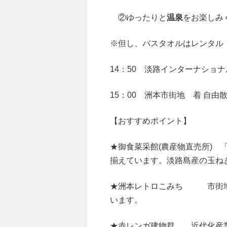
②ゆったりと
温泉
をお楽しみ
※但し、バスタオルはレンタル
14：50 淡路インターナショナ
15：00 洲本市街地 着 自
【おすすめポイント】
★御食菜采館(農産物直売所)
揃えています。淡路島産の玉ね
★洲本レトロこみち 市街地
います。
★赤レンガ建物群 近代化産業