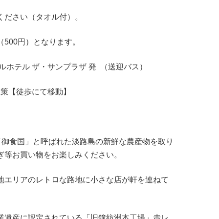
ください（タオル付）。
（500円）となります。
ルホテル ザ・サンプラザ 発 （送迎バス）
由散策【徒歩にて移動】
 「御食国」と呼ばれた淡路島の新鮮な農産物を取り
ぎ等お買い物をお楽しみください。
エリアのレトロな路地に小さな店が軒を連ねて
遺産に認定されている「旧鐘紡洲本工場」赤レ