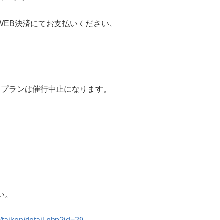
。
WEB決済にてお支払いください。
、プランは催行中止になります。
い。
/taiken/detail.php?id=29