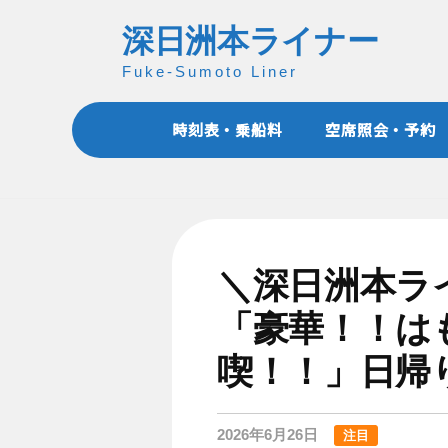
コ
深日洲本ライナー
ン
テ
Fuke-Sumoto Liner
ン
ツ
時刻表・乗船料
空席照会・予約
へ
ス
キ
ッ
プ
＼深日洲本ラ
「豪華！！は
喫！！」日帰
2026年6月26日
注目