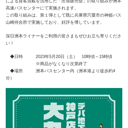
による貨客混載を活用した「出張販売会」の取り組みが洲本
高速バスセンターにて実施されます。
この取り組みは、第１弾として既に兵庫県宍粟市の神姫バス
山崎待合所で実施しており、好評を博しています。
深日洲本ライナーをご利用の皆さまもぜひお立ち寄りくださ
い！
◆日時 2023年5月20日（土） 10時頃～15時頃
※商品がなくなり次第終了
◆場所 洲本バスセンター内（洲本港より徒歩約4
分）