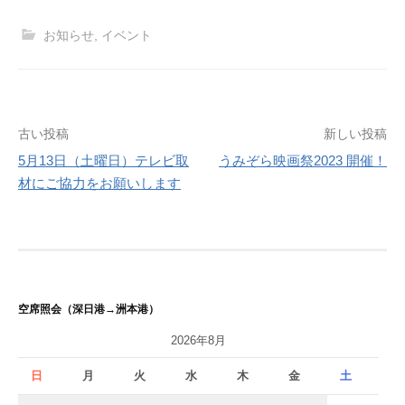
お知らせ
,
イベント
投
古い投稿
新しい投稿
5月13日（土曜日）テレビ取
うみぞら映画祭2023 開催！
稿
材にご協力をお願いします
ナ
ビ
ゲ
ー
空席照会（深日港→洲本港）
シ
2026年8月
ョ
日
月
火
水
木
金
土
ン