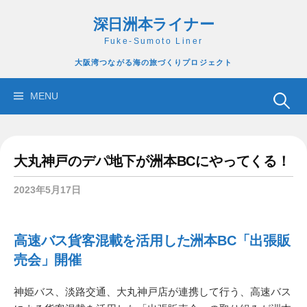
コ
深日洲本ライナー
ン
テ
Fuke-Sumoto Liner
ン
大阪湾つながる海の旅づくりプロジェクト
ツ
へ
検
MENU
ス
索:
キ
ッ
大丸神戸のデパ地下が洲本BCにやってくる！
プ
2023年5月17日
高速バス貨客混載を活用した洲本BC「出張販
売会」開催
神姫バス、淡路交通、大丸神戸店が連携して行う、高速バス