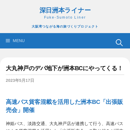
コ
深日洲本ライナー
ン
テ
Fuke-Sumoto Liner
ン
大阪湾つながる海の旅づくりプロジェクト
ツ
へ
検
MENU
ス
索:
キ
ッ
大丸神戸のデパ地下が洲本BCにやってくる！
プ
2023年5月17日
高速バス貨客混載を活用した洲本BC「出張販
売会」開催
神姫バス、淡路交通、大丸神戸店が連携して行う、高速バス