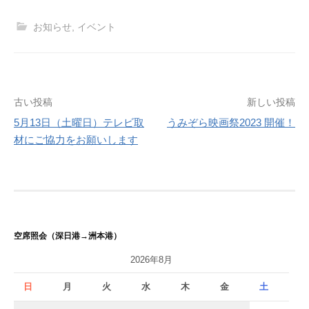
お知らせ
,
イベント
投
古い投稿
新しい投稿
5月13日（土曜日）テレビ取
うみぞら映画祭2023 開催！
稿
材にご協力をお願いします
ナ
ビ
ゲ
ー
空席照会（深日港→洲本港）
シ
2026年8月
ョ
日
月
火
水
木
金
土
ン