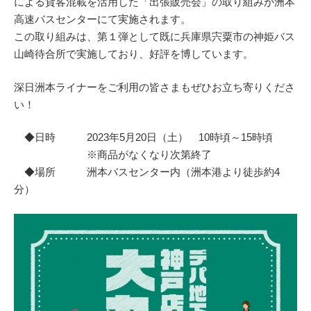
による貨客混載を活用した「出張販売会」の取り組みが洲本
高速バスセンターにて実施されます。
この取り組みは、第１弾として既に兵庫県宍粟市の神姫バス
山崎待合所で実施しており、好評を博しています。
深日洲本ライナーをご利用の皆さまもぜひお立ち寄りくださ
い！
◆日時 2023年5月20日（土） 10時頃～15時頃
※商品がなくなり次第終了
◆場所 洲本バスセンター内（洲本港より徒歩約4
分）