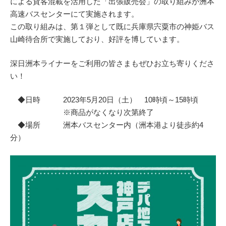
による貨客混載を活用した「出張販売会」の取り組みが洲本
高速バスセンターにて実施されます。
この取り組みは、第１弾として既に兵庫県宍粟市の神姫バス
山崎待合所で実施しており、好評を博しています。
深日洲本ライナーをご利用の皆さまもぜひお立ち寄りくださ
い！
◆日時 2023年5月20日（土） 10時頃～15時頃
※商品がなくなり次第終了
◆場所 洲本バスセンター内（洲本港より徒歩約4
分）