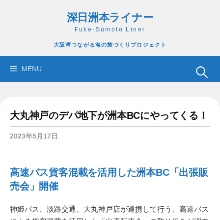
コ
深日洲本ライナー
ン
テ
Fuke-Sumoto Liner
ン
大阪湾つながる海の旅づくりプロジェクト
ツ
へ
検
MENU
ス
索:
キ
ッ
大丸神戸のデパ地下が洲本BCにやってくる！
プ
2023年5月17日
高速バス貨客混載を活用した洲本BC「出張販
売会」開催
神姫バス、淡路交通、大丸神戸店が連携して行う、高速バス