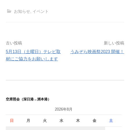
お知らせ
,
イベント
投
古い投稿
新しい投稿
5月13日（土曜日）テレビ取
うみぞら映画祭2023 開催！
稿
材にご協力をお願いします
ナ
ビ
ゲ
ー
空席照会（深日港→洲本港）
シ
2026年8月
ョ
日
月
火
水
木
金
土
ン