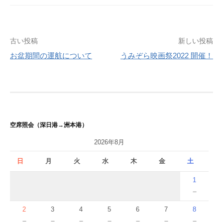
投
古い投稿
新しい投稿
お盆期間の運航について
うみぞら映画祭2022 開催！
稿
ナ
ビ
ゲ
空席照会（深日港→洲本港）
ー
2026年8月
シ
日
月
火
水
木
金
土
ョ
1
ン
－
2
3
4
5
6
7
8
－
－
－
－
－
－
－