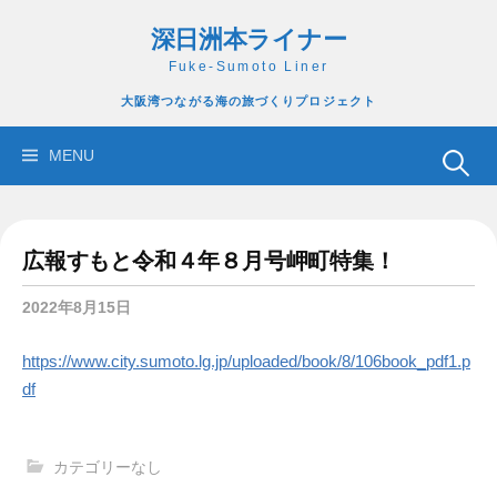
コ
深日洲本ライナー
ン
テ
Fuke-Sumoto Liner
ン
大阪湾つながる海の旅づくりプロジェクト
ツ
へ
検
MENU
ス
索:
キ
ッ
広報すもと令和４年８月号岬町特集！
プ
2022年8月15日
https://www.city.sumoto.lg.jp/uploaded/book/8/106book_pdf1.p
df
カテゴリーなし