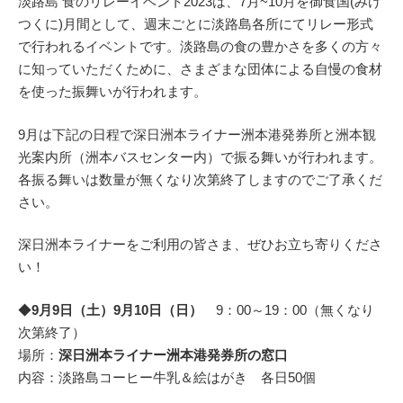
淡路島 食のリレーイベント2023は、7月~10月を御食国(みけ
つくに)月間として、週末ごとに淡路島各所にてリレー形式
で行われるイベントです。淡路島の食の豊かさを多くの方々
に知っていただくために、さまざまな団体による自慢の食材
を使った振舞いが行われます。
9月は下記の日程で深日洲本ライナー洲本港発券所と洲本観
光案内所（洲本バスセンター内）で振る舞いが行われます。
各振る舞いは数量が無くなり次第終了しますのでご了承くだ
さい。
深日洲本ライナーをご利用の皆さま、ぜひお立ち寄りくださ
い！
◆
9月9日（土）9月10日（日）
9：00～19：00（無くなり
次第終了）
場所：
深日洲本ライナー洲本港発券所の窓口
内容：淡路島コーヒー牛乳＆絵はがき 各日50個