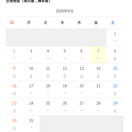
空席照会（深日港→洲本港）
シ
2026年8月
ョ
日
月
火
水
木
金
土
ン
1
－
2
3
4
5
6
7
8
－
－
－
－
－
－
○
9
10
11
12
13
14
15
○
○
○
○
○
○
○
16
17
18
19
20
21
22
○
－
－
－
－
－
○
23
24
25
26
27
28
29
○
－
－
－
－
－
○
30
31
○
－