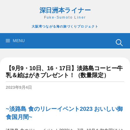
コ
深日洲本ライナー
ン
テ
Fuke-Sumoto Liner
ン
大阪湾つながる海の旅づくりプロジェクト
ツ
へ
検
MENU
ス
索:
キ
ッ
【9月9・10日、16・17日】淡路島コーヒー牛
プ
乳＆絵はがきプレゼント！（数量限定）
2023年9月4日
~淡路島 食のリレーイベント2023 おいしい御
食国月間~