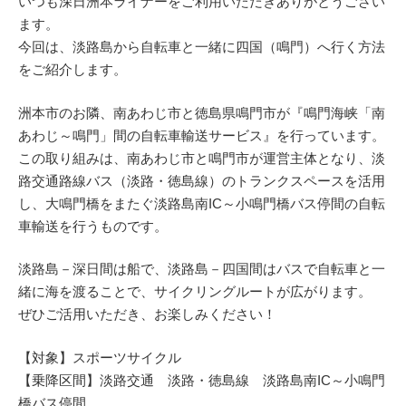
いつも深日洲本ライナーをご利用いただきありがとうござい
ます。
今回は、淡路島から自転車と一緒に四国（鳴門）へ行く方法
をご紹介します。
洲本市のお隣、南あわじ市と徳島県鳴門市が『鳴門海峡「南
あわじ～鳴門」間の自転車輸送サービス』を行っています。
この取り組みは、南あわじ市と鳴門市が運営主体となり、淡
路交通路線バス（淡路・徳島線）のトランクスペースを活用
し、大鳴門橋をまたぐ淡路島南IC～小鳴門橋バス停間の自転
車輸送を行うものです。
淡路島－深日間は船で、淡路島－四国間はバスで自転車と一
緒に海を渡ることで、サイクリングルートが広がります。
ぜひご活用いただき、お楽しみください！
【対象】スポーツサイクル
【乗降区間】淡路交通 淡路・徳島線 淡路島南IC～小鳴門
橋バス停間