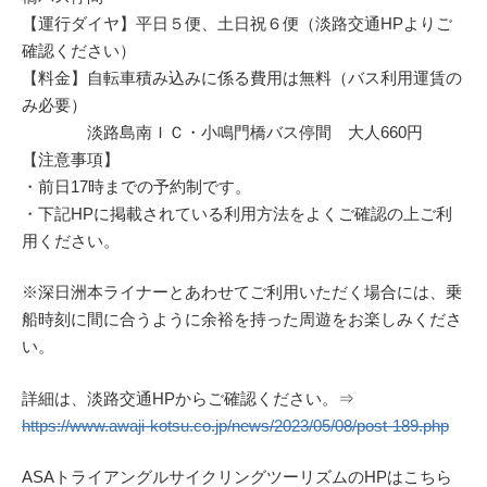
【運行ダイヤ】平日５便、土日祝６便（淡路交通HPよりご
確認ください）
【料金】自転車積み込みに係る費用は無料（バス利用運賃の
み必要）
淡路島南ＩＣ・小鳴門橋バス停間 大人660円
【注意事項】
・前日17時までの予約制です。
・下記HPに掲載されている利用方法をよくご確認の上ご利
用ください。
※深日洲本ライナーとあわせてご利用いただく場合には、乗
船時刻に間に合うように余裕を持った周遊をお楽しみくださ
い。
詳細は、淡路交通HPからご確認ください。⇒
https://www.awaji-kotsu.co.jp/news/2023/05/08/post-189.php
ASAトライアングルサイクリングツーリズムのHPはこちら