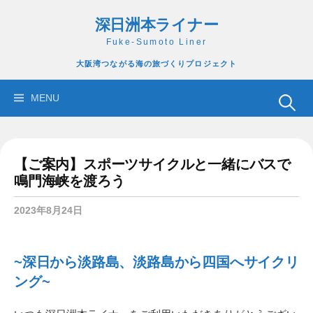
コ
深日洲本ライナー
ン
テ
Fuke-Sumoto Liner
ン
大阪湾つながる海の旅づくりプロジェクト
ツ
へ
検
MENU
ス
索:
キ
ッ
【ご案内】スポーツサイクルと一緒にバスで
プ
鳴門海峡を渡ろう
2023年8月24日
~深日から淡路島、淡路島から四国へサイクリ
ング~