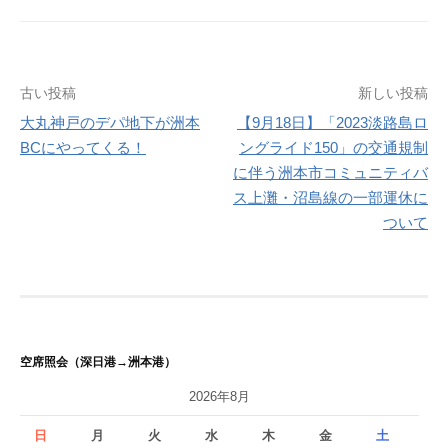
投
古い投稿
新しい投稿
大丸神戸のデパ地下が洲本
【9月18日】「2023淡路島ロ
稿
BCにやってくる！
ングライド150」の交通規制
ナ
に伴う洲本市コミュニティバ
ス上灘・沼島線の一部運休に
ビ
ついて
ゲ
ー
シ
ョ
空席照会（深日港→洲本港）
ン
2026年8月
日
月
火
水
木
金
土